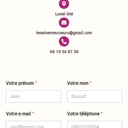
Lunel-Viel
leswinemescoeurs@gmail.com
06 19 34 67 50
P
Votre prénom
*
Votre nom
*
o
l
i
t
i
q
Votre e-mail
*
Votre téléphone
*
u
e
V