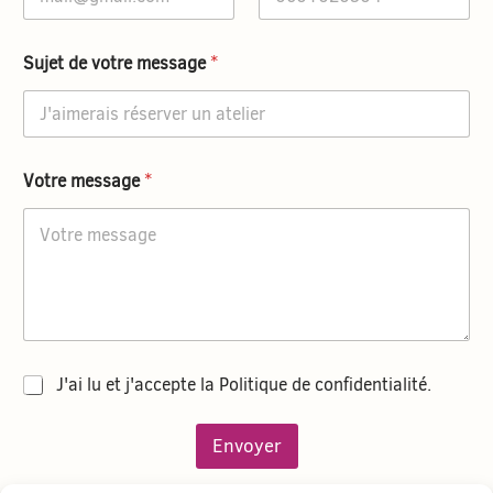
o
t
r
Sujet de votre message
*
e
p
r
é
n
Votre message
*
o
m
J
J'ai lu et j'accepte la Politique de confidentialité.
'
a
Envoyer
i
l
u