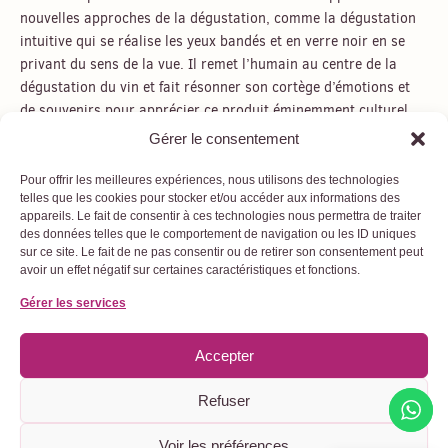
nouvelles approches de la dégustation, comme la dégustation
intuitive qui se réalise les yeux bandés et en verre noir en se
privant du sens de la vue. Il remet l’humain au centre de la
dégustation du vin et fait résonner son cortège d’émotions et
de souvenirs pour apprécier ce produit éminemment culturel.
Gérer le consentement
Pour offrir les meilleures expériences, nous utilisons des technologies
telles que les cookies pour stocker et/ou accéder aux informations des
appareils. Le fait de consentir à ces technologies nous permettra de traiter
des données telles que le comportement de navigation ou les ID uniques
sur ce site. Le fait de ne pas consentir ou de retirer son consentement peut
Rejoignez-nous
Politique de
avoir un effet négatif sur certaines caractéristiques et fonctions.
leswinemescoeurs@gmail.com
confidentialité
I
F
Y
Gérer les services
06 19 34 67 50
n
a
o
Mentions légales
s
c
u
t
e
t
Conditions
Accepter
a
b
u
Générales
g
o
b
r
o
e
Refuser
d’Utilisation
a
k
m
Voir les préférences