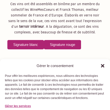
Ces vins ont été assemblés en binôme par un membre du
collectif les WineMesCoeurs et Franck Thomas, meilleur
sommelier de France et d’Europe. Élaborés en verre noir
sans le sens de la vue, ces vins sont avant tout l’expression
d’un
terroir intérieur
. A la dégustation, ce sont des vins
complexes, avec beaucoup de finesse et de subtilité.
Signature blanc
Signature rouge
Gérer le consentement
Pour offrir les meilleures expériences, nous utilisons des technologies
telles que les cookies pour stocker et/ou accéder aux informations des
appareils. Le fait de consentir à ces technologies nous permettra de traiter
des données telles que le comportement de navigation ou les ID uniques
sur ce site. Le fait de ne pas consentir ou de retirer son consentement peut
Rejoignez-nous
Politique de
avoir un effet négatif sur certaines caractéristiques et fonctions.
leswinemescoeurs@gmail.com
confidentialité
I
F
Y
Gérer les services
06 19 34 67 50
n
a
o